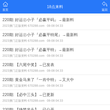
18点来料
首页
返回
220期: 好运㊣小子『必赢平码』→最新料
2023澳门正版资料 670288.com
08-08 04:33
220期: 好运㊣小子『必赢平特尾』→最新料
2023澳门正版资料 670288.com
08-08 04:33
220期: 好运㊣小子『必赢平特』→最新料
2023澳门正版资料 670288.com
08-08 04:33
220期: 【六尾中奖】→已发表
2023澳门正版资料 670288.com
08-08 04:33
220期: 黄金马来了『一肖中特』→又大中
2023澳门正版资料 670288.com
08-08 04:33
220期: 【必中三头】→已更新
2023澳门正版资料 670288.com
08-08 04:33
220期: 【绝禁半头】→已公开