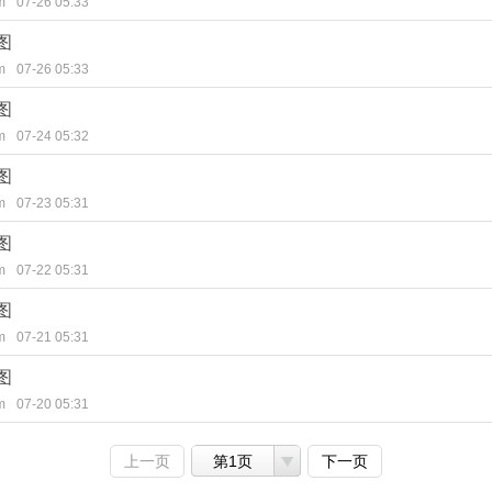
m
07-26 05:33
图
m
07-26 05:33
图
m
07-24 05:32
图
m
07-23 05:31
图
m
07-22 05:31
图
m
07-21 05:31
图
m
07-20 05:31
上一页
第1页
下一页