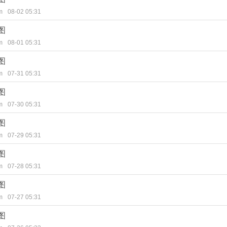
m
08-02 05:31
图
m
08-01 05:31
图
m
07-31 05:31
图
m
07-30 05:31
图
m
07-29 05:31
图
m
07-28 05:31
图
m
07-27 05:31
图