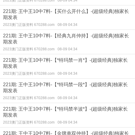
2023澳门正版资料 670288.com
08-09 04:34
221期: 王中王10中7料-【买什么开什么】-(超级经典)独家长
期发表
2023澳门正版资料 670288.com
08-09 04:34
221期: 王中王10中7料-【经典九肖仲持】-(超级经典)独家长
期发表
2023澳门正版资料 670288.com
08-09 04:34
221期: 王中王10中7料-【*特玛禁一肖*】-(超级经典)独家长
期发表
2023澳门正版资料 670288.com
08-09 04:34
221期: 王中王10中7料-【*特玛禁一段*】-(超级经典)独家长
期发表
2023澳门正版资料 670288.com
08-09 04:34
221期: 王中王10中7料-【*特玛禁半波*】-(超级经典)独家长
期发表
2023澳门正版资料 670288.com
08-09 04:34
221期: 王中王10中7料-【金牌单双仲持】-(超级经典)独家长