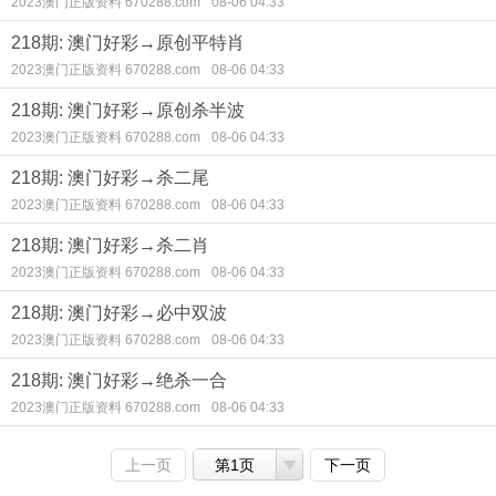
2023澳门正版资料 670288.com
08-06 04:33
218期: 澳门好彩→原创平特肖
2023澳门正版资料 670288.com
08-06 04:33
218期: 澳门好彩→原创杀半波
2023澳门正版资料 670288.com
08-06 04:33
218期: 澳门好彩→杀二尾
2023澳门正版资料 670288.com
08-06 04:33
218期: 澳门好彩→杀二肖
2023澳门正版资料 670288.com
08-06 04:33
218期: 澳门好彩→必中双波
2023澳门正版资料 670288.com
08-06 04:33
218期: 澳门好彩→绝杀一合
2023澳门正版资料 670288.com
08-06 04:33
上一页
第1页
下一页