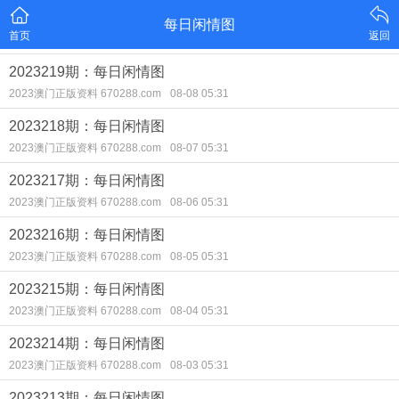
每日闲情图
首页
返回
2023219期：每日闲情图
2023澳门正版资料 670288.com
08-08 05:31
2023218期：每日闲情图
2023澳门正版资料 670288.com
08-07 05:31
2023217期：每日闲情图
2023澳门正版资料 670288.com
08-06 05:31
2023216期：每日闲情图
2023澳门正版资料 670288.com
08-05 05:31
2023215期：每日闲情图
2023澳门正版资料 670288.com
08-04 05:31
2023214期：每日闲情图
2023澳门正版资料 670288.com
08-03 05:31
2023213期：每日闲情图