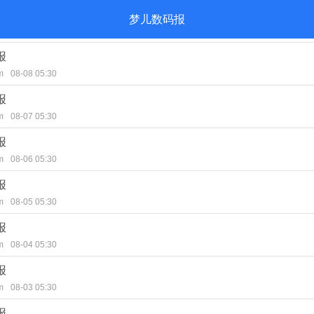
梦儿数码报
报
m
08-08 05:30
报
m
08-07 05:30
报
m
08-06 05:30
报
m
08-05 05:30
报
m
08-04 05:30
报
m
08-03 05:30
报