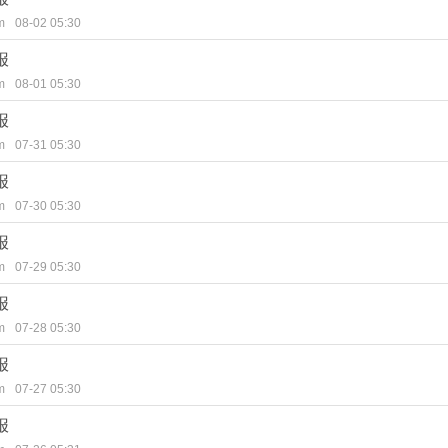
m
08-02 05:30
报
m
08-01 05:30
报
m
07-31 05:30
报
m
07-30 05:30
报
m
07-29 05:30
报
m
07-28 05:30
报
m
07-27 05:30
报