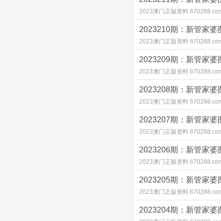
2023澳门正版资料 670288.co
2023210期：新管家婆
2023澳门正版资料 670288.co
2023209期：新管家婆
2023澳门正版资料 670288.co
2023208期：新管家婆
2023澳门正版资料 670288.co
2023207期：新管家婆
2023澳门正版资料 670288.co
2023206期：新管家婆
2023澳门正版资料 670288.co
2023205期：新管家婆
2023澳门正版资料 670288.co
2023204期：新管家婆