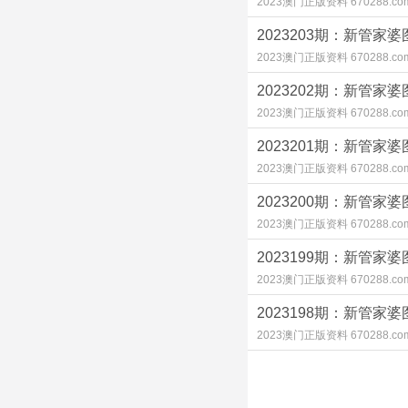
2023澳门正版资料 670288.co
2023203期：新管家婆
2023澳门正版资料 670288.co
2023202期：新管家婆
2023澳门正版资料 670288.co
2023201期：新管家婆
2023澳门正版资料 670288.co
2023200期：新管家婆
2023澳门正版资料 670288.co
2023199期：新管家婆
2023澳门正版资料 670288.co
2023198期：新管家婆
2023澳门正版资料 670288.co