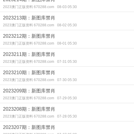
2023澳门正版资料 670288.com
08-03 05:30
2023213期：新图库禁肖
2023澳门正版资料 670288.com
08-02 05:30
2023212期：新图库禁肖
2023澳门正版资料 670288.com
08-01 05:30
2023211期：新图库禁肖
2023澳门正版资料 670288.com
07-31 05:30
2023210期：新图库禁肖
2023澳门正版资料 670288.com
07-30 05:30
2023209期：新图库禁肖
2023澳门正版资料 670288.com
07-29 05:30
2023208期：新图库禁肖
2023澳门正版资料 670288.com
07-28 05:30
2023207期：新图库禁肖