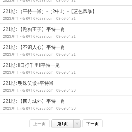
2023澳门正版资料 670288.com
08-09 04:31
221期: （平特一肖）-（2中1）-【蓝色风暴】
2023澳门正版资料 670288.com
08-09 04:31
221期: 【跑狗王子】平特一肖
2023澳门正版资料 670288.com
08-09 04:31
221期: 【不识人心】平特一肖
2023澳门正版资料 670288.com
08-09 04:31
221期: ‖日行千里‖平特一尾
2023澳门正版资料 670288.com
08-09 04:31
221期: 明珠笑傲+平特肖
2023澳门正版资料 670288.com
08-09 04:30
221期: 【四方城外】平特一肖
2023澳门正版资料 670288.com
08-09 04:30
上一页
第1页
下一页