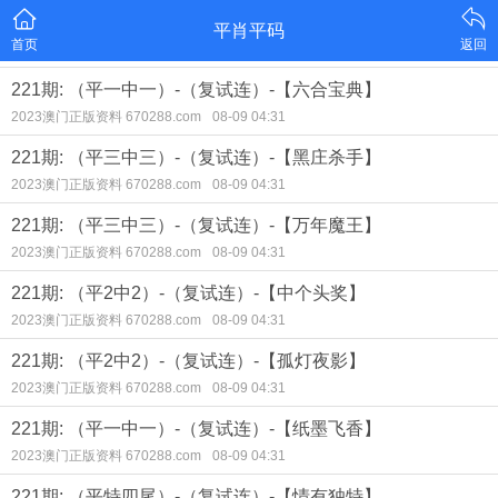
平肖平码
首页
返回
221期: （平一中一）-（复试连）-【六合宝典】
2023澳门正版资料 670288.com
08-09 04:31
221期: （平三中三）-（复试连）-【黑庄杀手】
2023澳门正版资料 670288.com
08-09 04:31
221期: （平三中三）-（复试连）-【万年魔王】
2023澳门正版资料 670288.com
08-09 04:31
221期: （平2中2）-（复试连）-【中个头奖】
2023澳门正版资料 670288.com
08-09 04:31
221期: （平2中2）-（复试连）-【孤灯夜影】
2023澳门正版资料 670288.com
08-09 04:31
221期: （平一中一）-（复试连）-【纸墨飞香】
2023澳门正版资料 670288.com
08-09 04:31
221期: （平特四尾）-（复试连）-【情有独特】