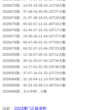
2026072期：14-03-19-38-20-21T44大数
2026073期：37-48-34-49-05-43T27大数
2026074期：21-07-38-18-01-33T28大数
2026075期：05-02-07-11-41-46T43小数
2026076期：31-44-27-10-16-19T17小数
2026077期：18-30-26-21-44-32T27小数
2026078期：06-47-45-01-41-37T08小数
2026079期：04-32-07-15-46-29T23大数
2026080期：12-26-07-05-31-42T11大数
2026081期：30-21-20-07-04-14T34大数
2026082期：14-17-01-02-35-23T48大数
2026083期：37-07-16-01-32-22T23大数
2026084期：31-16-04-11-13-33T38小数
2026085期：42-24-29-48-13-30T03小数
2026086期：大小中特：小数
出处：
2023澳门正版资料