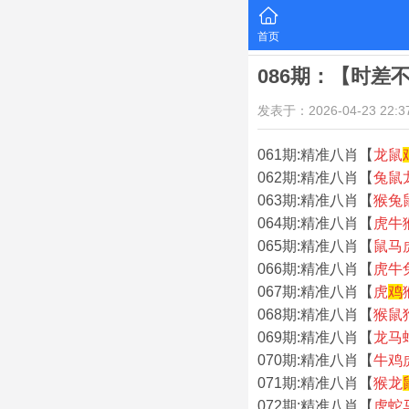
首页
086期：【时差
发表于：2026-04-23 22:37
061期:精准八肖【
龙鼠
062期:精准八肖【
兔鼠
063期:精准八肖【
猴兔
064期:精准八肖【
虎牛
065期:精准八肖【
鼠马
066期:精准八肖【
虎牛
067期:精准八肖【
虎
鸡
068期:精准八肖【
猴鼠
069期:精准八肖【
龙马
070期:精准八肖【
牛鸡
071期:精准八肖【
猴龙
072期:精准八肖【
虎蛇