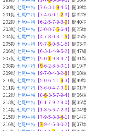
199期:
七尾中特
【9-7-
6
-0-8-4-3】
開36準
200期:
七尾中特
【7-6-3-1-
9
-4-5】
開39準
201期:
七尾中特
【7-4-6-0-1-
2
-3】
開32準
202期:
七尾中特
【6-2-5-7-9-8-
0
】
開40準
203期:
七尾中特
【3-0-8-7-
5
-6-4】
開25準
204期:
七尾中特
【4-7-8-0-3-1-
5
】
開05準
205期:
七尾中特
【9-7-
3
-0-6-1-5】
開03準
206期:
七尾中特
【6-3-1-4-9-5-2】
開47错
207期:
七尾中特
【5-0-
1
-9-8-4-7】
開31準
208期:
七尾中特
【
9
-6-2-8-5-0-1】
開19準
209期:
七尾中特
【9-7-0-4-3-2-
8
】
開08準
210期:
七尾中特
【5-0-6-4-1-
9
-3】
開49準
211期:
七尾中特
【3-6-0-4-7-9-
1
】
開01準
212期:
七尾中特
【8-
6
-3-5-7-9-4】
開06準
213期:
七尾中特
【6-1-7-9-2-8-0】
開35错
214期:
七尾中特
【1-8-5-6-7-2-3】
開04错
215期:
七尾中特
【7-9-5-8-3-
4
-1】
開14準
216期:
七尾中特
【
7
-9-4-5-8-0-2】
開37準