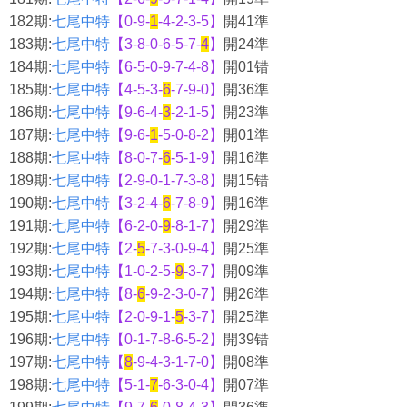
182期:
七尾中特
【0-9-
1
-4-2-3-5】
開41準
183期:
七尾中特
【3-8-0-6-5-7-
4
】
開24準
184期:
七尾中特
【6-5-0-9-7-4-8】
開01错
185期:
七尾中特
【4-5-3-
6
-7-9-0】
開36準
186期:
七尾中特
【9-6-4-
3
-2-1-5】
開23準
187期:
七尾中特
【9-6-
1
-5-0-8-2】
開01準
188期:
七尾中特
【8-0-7-
6
-5-1-9】
開16準
189期:
七尾中特
【2-9-0-1-7-3-8】
開15错
190期:
七尾中特
【3-2-4-
6
-7-8-9】
開16準
191期:
七尾中特
【6-2-0-
9
-8-1-7】
開29準
192期:
七尾中特
【2-
5
-7-3-0-9-4】
開25準
193期:
七尾中特
【1-0-2-5-
9
-3-7】
開09準
194期:
七尾中特
【8-
6
-9-2-3-0-7】
開26準
195期:
七尾中特
【2-0-9-1-
5
-3-7】
開25準
196期:
七尾中特
【0-1-7-8-6-5-2】
開39错
197期:
七尾中特
【
8
-9-4-3-1-7-0】
開08準
198期:
七尾中特
【5-1-
7
-6-3-0-4】
開07準