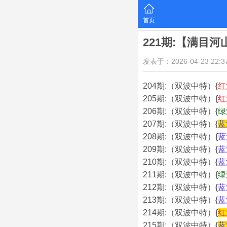
首页
221期:【满目
发表于：2026-04-23 22:37
204期:（双波中特）{
红
205期:（双波中特）{
红
206期:（双波中特）{
绿
207期:（双波中特）{
蓝
208期:（双波中特）{
蓝
209期:（双波中特）{
蓝
210期:（双波中特）{
蓝
211期:（双波中特）{
绿
212期:（双波中特）{
蓝
213期:（双波中特）{
蓝
214期:（双波中特）{
红
215期:（双波中特）{
蓝