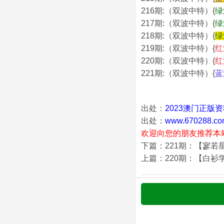
216期:（双波中特）{
绿
217期:（双波中特）{
绿
218期:（双波中特）{
绿
219期:（双波中特）{
红
220期:（双波中特）{
红
221期:（双波中特）{
蓝
出处：
2023澳门正版
出处：
www.670288.co
欢迎向您的朋友推荐本
下篇：221期：【寥若
上篇：220期：【白衫