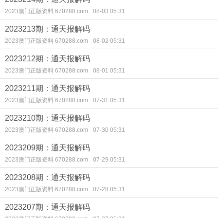
2023澳门正版资料 670288.com
08-03 05:31
2023213期：通天报解码
2023澳门正版资料 670288.com
08-02 05:31
2023212期：通天报解码
2023澳门正版资料 670288.com
08-01 05:31
2023211期：通天报解码
2023澳门正版资料 670288.com
07-31 05:31
2023210期：通天报解码
2023澳门正版资料 670288.com
07-30 05:31
2023209期：通天报解码
2023澳门正版资料 670288.com
07-29 05:31
2023208期：通天报解码
2023澳门正版资料 670288.com
07-28 05:31
2023207期：通天报解码