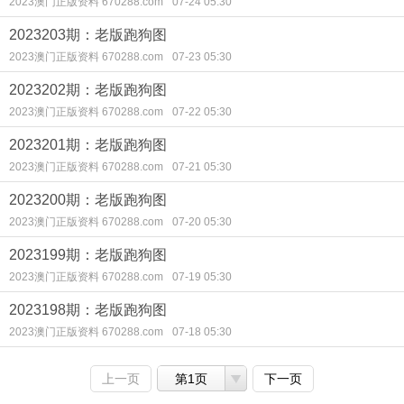
2023澳门正版资料 670288.com
07-24 05:30
2023203期：老版跑狗图
2023澳门正版资料 670288.com
07-23 05:30
2023202期：老版跑狗图
2023澳门正版资料 670288.com
07-22 05:30
2023201期：老版跑狗图
2023澳门正版资料 670288.com
07-21 05:30
2023200期：老版跑狗图
2023澳门正版资料 670288.com
07-20 05:30
2023199期：老版跑狗图
2023澳门正版资料 670288.com
07-19 05:30
2023198期：老版跑狗图
2023澳门正版资料 670288.com
07-18 05:30
上一页
第1页
下一页