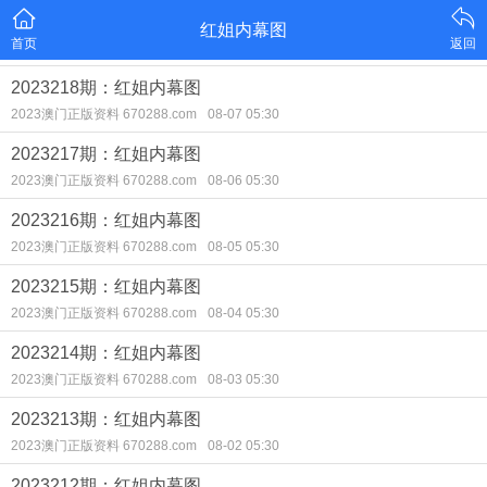
红姐内幕图
首页
返回
2023218期：红姐内幕图
2023澳门正版资料 670288.com
08-07 05:30
2023217期：红姐内幕图
2023澳门正版资料 670288.com
08-06 05:30
2023216期：红姐内幕图
2023澳门正版资料 670288.com
08-05 05:30
2023215期：红姐内幕图
2023澳门正版资料 670288.com
08-04 05:30
2023214期：红姐内幕图
2023澳门正版资料 670288.com
08-03 05:30
2023213期：红姐内幕图
2023澳门正版资料 670288.com
08-02 05:30
2023212期：红姐内幕图