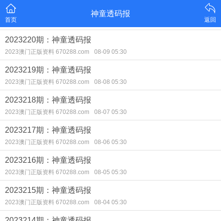
神童透码报
首页
返回
2023220期：神童透码报
2023澳门正版资料 670288.com
08-09 05:30
2023219期：神童透码报
2023澳门正版资料 670288.com
08-08 05:30
2023218期：神童透码报
2023澳门正版资料 670288.com
08-07 05:30
2023217期：神童透码报
2023澳门正版资料 670288.com
08-06 05:30
2023216期：神童透码报
2023澳门正版资料 670288.com
08-05 05:30
2023215期：神童透码报
2023澳门正版资料 670288.com
08-04 05:30
2023214期：神童透码报