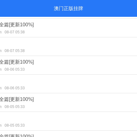
澳门正版挂牌
全篇[更新100%]
m
08-07 05:38
m
08-07 05:38
全篇[更新100%]
m
08-06 05:33
m
08-06 05:33
全篇[更新100%]
m
08-05 05:33
m
08-05 05:33
全篇[更新100%]