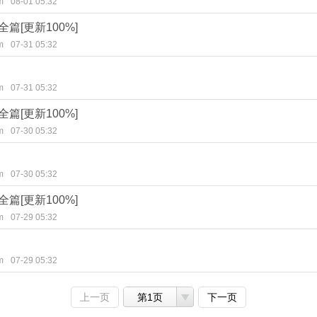
m
08-01 05:32
全篇[更新100%]
m
07-31 05:32
m
07-31 05:32
全篇[更新100%]
m
07-30 05:32
m
07-30 05:32
全篇[更新100%]
m
07-29 05:32
m
07-29 05:32
上一页
第1页
下一页