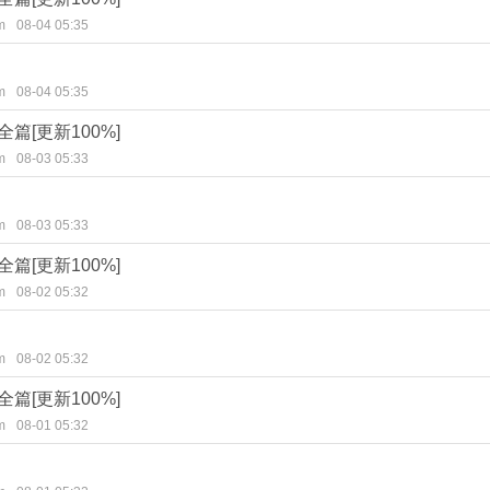
m
08-04 05:35
m
08-04 05:35
全篇[更新100%]
m
08-03 05:33
m
08-03 05:33
全篇[更新100%]
m
08-02 05:32
m
08-02 05:32
全篇[更新100%]
m
08-01 05:32