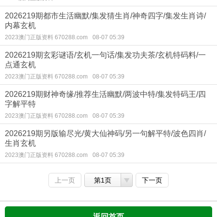
2026219期都市生活幽默/集发猜生肖/神奇四字/集发生肖诗/
内幕玄机
2023澳门正版资料 670288.com
08-07 05:39
2026219期玄彩谜语/玄机一句话/集发功夫茶/玄机特码料/一
点通玄机
2023澳门正版资料 670288.com
08-07 05:39
2026219期财神奇缘/推荐生活幽默/两波中特/集发特码王/四
字解平特
2023澳门正版资料 670288.com
08-07 05:39
2026219期另版输尽光/黄大仙神码/另一句解平特/波色四肖/
生肖玄机
2023澳门正版资料 670288.com
08-07 05:39
上一页
第1页
下一页
返回首页