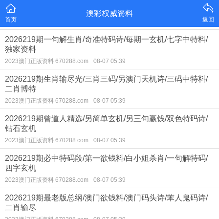
澳彩权威资料
首页
返回
2026219期一句解生肖/奇准特码诗/每期一玄机/七字中特料/
独家资料
2023澳门正版资料 670288.com
08-07 05:39
2026219期生肖输尽光/三肖三码/另澳门天机诗/三码中特料/
二肖博特
2023澳门正版资料 670288.com
08-07 05:39
2026219期曾道人精选/另简单玄机/另三句赢钱/双色特码诗/
钻石玄机
2023澳门正版资料 670288.com
08-07 05:39
2026219期必中特码段/第一欲钱料/白小姐杀肖/一句解特码/
四字玄机
2023澳门正版资料 670288.com
08-07 05:39
2026219期最老版总纲/澳门欲钱料/澳门码头诗/苯人鬼码诗/
二肖输尽