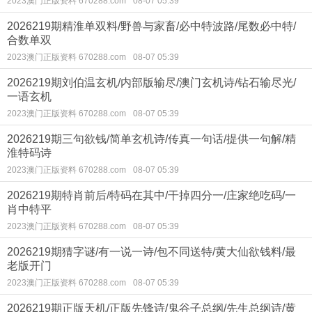
2023澳门正版资料 670288.com
08-07 05:39
2026219期精淮单双料/野兽与家畜/必中特波路/尾数必中特/
合数单双
2023澳门正版资料 670288.com
08-07 05:39
2026219期刘伯温玄机/内部版输尽/澳门玄机诗/钻石输尽光/
一语玄机
2023澳门正版资料 670288.com
08-07 05:39
2026219期三句欲钱/简单玄机诗/传真一句话/提供一句解/精
淮特码诗
2023澳门正版资料 670288.com
08-07 05:39
2026219期特肖前后/特码在其中/干掉四分一/庄家绝吃码/一
肖中特平
2023澳门正版资料 670288.com
08-07 05:39
2026219期猜字谜/有一说一诗/包不同送特/黄大仙欲钱料/最
老版开门
2023澳门正版资料 670288.com
08-07 05:39
2026219期正版天机/正版先锋诗/鬼谷子总纲/先生总纲诗/黄