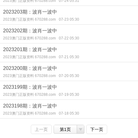
2023澳门正版资料 670288.com
07-24 05:31
2023203期：波肖一波中
2023澳门正版资料 670288.com
07-23 05:30
2023202期：波肖一波中
2023澳门正版资料 670288.com
07-22 05:30
2023201期：波肖一波中
2023澳门正版资料 670288.com
07-21 05:30
2023200期：波肖一波中
2023澳门正版资料 670288.com
07-20 05:30
2023199期：波肖一波中
2023澳门正版资料 670288.com
07-19 05:30
2023198期：波肖一波中
2023澳门正版资料 670288.com
07-18 05:30
上一页
第1页
下一页