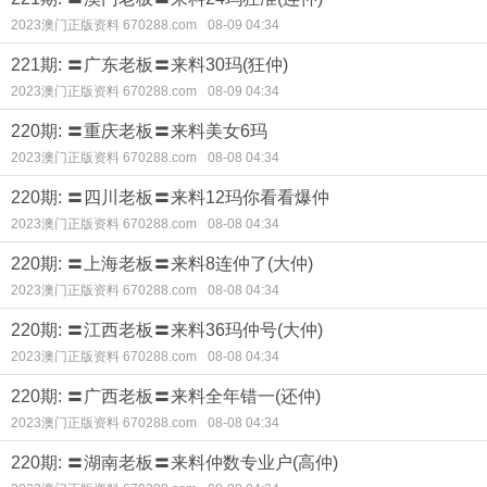
2023澳门正版资料 670288.com
08-09 04:34
221期: 〓广东老板〓来料30玛(狂仲)
2023澳门正版资料 670288.com
08-09 04:34
220期: 〓重庆老板〓来料美女6玛
2023澳门正版资料 670288.com
08-08 04:34
220期: 〓四川老板〓来料12玛你看看爆仲
2023澳门正版资料 670288.com
08-08 04:34
220期: 〓上海老板〓来料8连仲了(大仲)
2023澳门正版资料 670288.com
08-08 04:34
220期: 〓江西老板〓来料36玛仲号(大仲)
2023澳门正版资料 670288.com
08-08 04:34
220期: 〓广西老板〓来料全年错一(还仲)
2023澳门正版资料 670288.com
08-08 04:34
220期: 〓湖南老板〓来料仲数专业户(高仲)