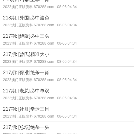
2023澳门正版资料 670288.com
08-06 04:34
218期: [外围]必中波色
2023澳门正版资料 670288.com
08-06 04:34
217期: [绝版]必中三头
2023澳门正版资料 670288.com
08-05 04:34
217期: [曾氏]精准大小
2023澳门正版资料 670288.com
08-05 04:34
217期: [保准]绝杀一肖
2023澳门正版资料 670288.com
08-05 04:34
217期: [老总]必中单双
2023澳门正版资料 670288.com
08-05 04:34
217期: [社群]幸运三肖
2023澳门正版资料 670288.com
08-05 04:34
217期: [总坛]绝杀一头