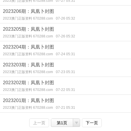
2023澳门正版资料 670288.com
07-27 05:31
2023206期：凤凰卜封图
2023澳门正版资料 670288.com
07-26 05:32
2023205期：凤凰卜封图
2023澳门正版资料 670288.com
07-26 05:32
2023204期：凤凰卜封图
2023澳门正版资料 670288.com
07-24 05:31
2023203期：凤凰卜封图
2023澳门正版资料 670288.com
07-23 05:31
2023202期：凤凰卜封图
2023澳门正版资料 670288.com
07-22 05:31
2023201期：凤凰卜封图
2023澳门正版资料 670288.com
07-21 05:31
上一页
第1页
下一页