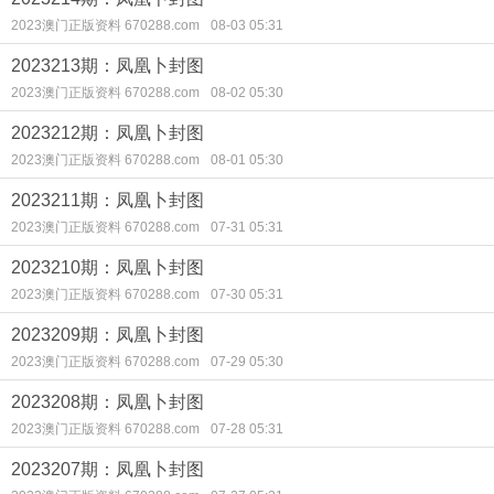
2023澳门正版资料 670288.com
08-03 05:31
2023213期：凤凰卜封图
2023澳门正版资料 670288.com
08-02 05:30
2023212期：凤凰卜封图
2023澳门正版资料 670288.com
08-01 05:30
2023211期：凤凰卜封图
2023澳门正版资料 670288.com
07-31 05:31
2023210期：凤凰卜封图
2023澳门正版资料 670288.com
07-30 05:31
2023209期：凤凰卜封图
2023澳门正版资料 670288.com
07-29 05:30
2023208期：凤凰卜封图
2023澳门正版资料 670288.com
07-28 05:31
2023207期：凤凰卜封图