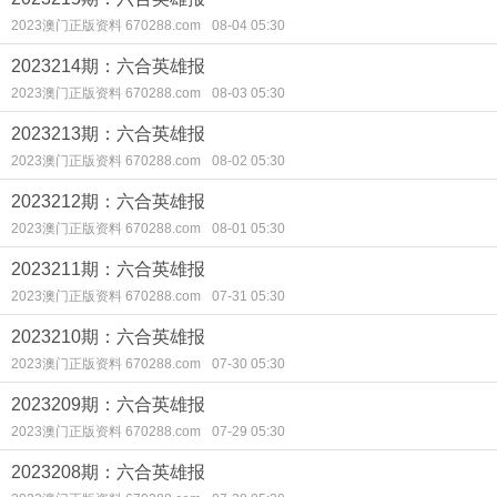
2023澳门正版资料 670288.com
08-04 05:30
2023214期：六合英雄报
2023澳门正版资料 670288.com
08-03 05:30
2023213期：六合英雄报
2023澳门正版资料 670288.com
08-02 05:30
2023212期：六合英雄报
2023澳门正版资料 670288.com
08-01 05:30
2023211期：六合英雄报
2023澳门正版资料 670288.com
07-31 05:30
2023210期：六合英雄报
2023澳门正版资料 670288.com
07-30 05:30
2023209期：六合英雄报
2023澳门正版资料 670288.com
07-29 05:30
2023208期：六合英雄报