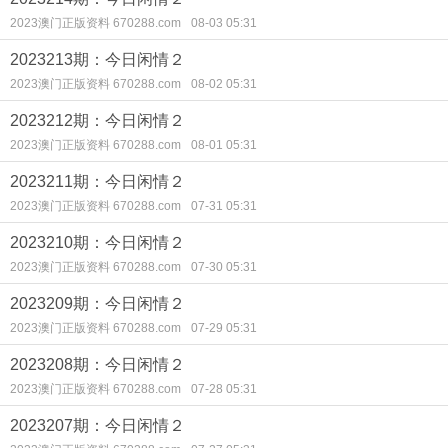
2023澳门正版资料 670288.com
08-03 05:31
2023213期：今日闲情２
2023澳门正版资料 670288.com
08-02 05:31
2023212期：今日闲情２
2023澳门正版资料 670288.com
08-01 05:31
2023211期：今日闲情２
2023澳门正版资料 670288.com
07-31 05:31
2023210期：今日闲情２
2023澳门正版资料 670288.com
07-30 05:31
2023209期：今日闲情２
2023澳门正版资料 670288.com
07-29 05:31
2023208期：今日闲情２
2023澳门正版资料 670288.com
07-28 05:31
2023207期：今日闲情２