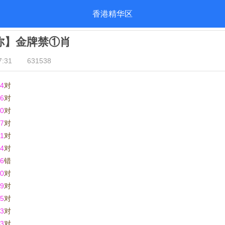
香港精华区
的你】金牌禁①肖
:31
631538
4
对
6
对
0
对
7
对
1
对
4
对
6
错
0
对
9
对
5
对
3
对
3
对