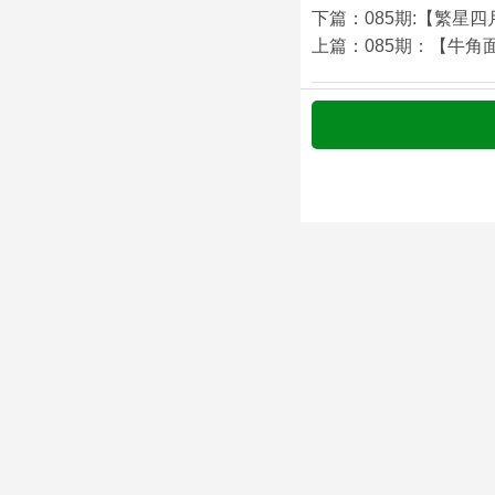
下篇：085期:【繁星
上篇：085期：【牛角