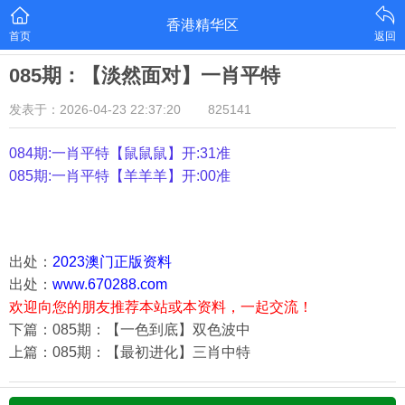
香港精华区
首页
返回
085期：【淡然面对】一肖平特
发表于：2026-04-23 22:37:20
825141
084期:一肖平特【鼠鼠鼠】开:31准
085期:一肖平特【羊羊羊】开:00准
出处：
2023澳门正版资料
出处：
www.670288.com
欢迎向您的朋友推荐本站或本资料，一起交流！
下篇：085期：【一色到底】双色波中
上篇：085期：【最初进化】三肖中特