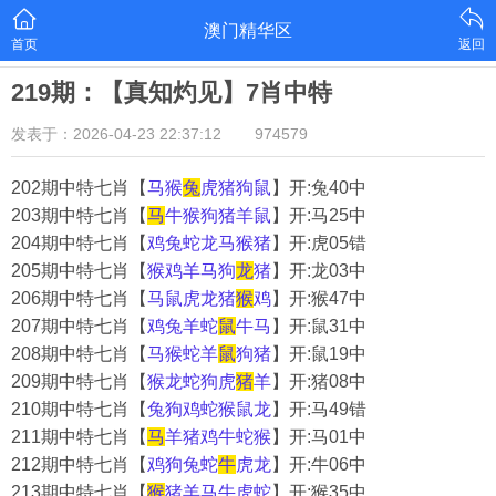
澳门精华区
首页
返回
219期：【真知灼见】7肖中特
发表于：2026-04-23 22:37:12
974579
202期中特七肖【
马猴
兔
虎猪狗鼠
】开:兔40中
203期中特七肖【
马
牛猴狗猪羊鼠
】开:马25中
204期中特七肖【
鸡兔蛇龙马猴猪
】开:虎05错
205期中特七肖【
猴鸡羊马狗
龙
猪
】开:龙03中
206期中特七肖【
马鼠虎龙猪
猴
鸡
】开:猴47中
207期中特七肖【
鸡兔羊蛇
鼠
牛马
】开:鼠31中
208期中特七肖【
马猴蛇羊
鼠
狗猪
】开:鼠19中
209期中特七肖【
猴龙蛇狗虎
猪
羊
】开:猪08中
210期中特七肖【
兔狗鸡蛇猴鼠龙
】开:马49错
211期中特七肖【
马
羊猪鸡牛蛇猴
】开:马01中
212期中特七肖【
鸡狗兔蛇
牛
虎龙
】开:牛06中
213期中特七肖【
猴
猪羊马牛虎蛇
】开:猴35中