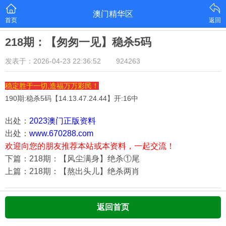
澳门精华区
首页
返回
218期：【匆匆一见】稳杀5码
发表于：2026-04-23 22:36:52
924263
稳定胜于一切,造福万万彩民！
190期:稳杀5码【
14.13.47.24.44
】开:16中
出处：
2023澳门正版资料
出处：
www.670288.com
欢迎向您的朋友推荐本站或本资料，一起交流！
下篇：218期：【风尘满身】绝杀①尾
上篇：218期：【熬出头儿】绝杀两肖
返回首页